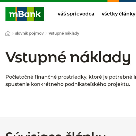
váš sprievodca
všetky články
slovník pojmov
Vstupné náklady
Vstupné náklady
Počiatočné finančné prostriedky, ktoré je potrebné 
spustenie konkrétneho podnikateľského projektu.