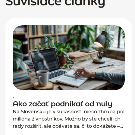
Súvisiace články
•
Ako začať podnikať od nuly
Na Slovensku je v súčasnosti niečo zhruba pol
milióna živnostníkov. Možno by ste chceli ich
rady rozšíriť, ale obávate sa, či to dokážete –
najmä ak vás vaše okolie varuje, že bez