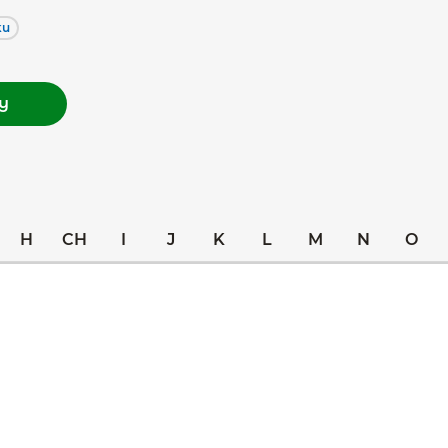
ku
my
H
CH
I
J
K
L
M
N
O