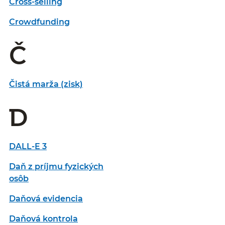
Cross-selling
Crowdfunding
Č
Čistá marža (zisk)
D
DALL-E 3
Daň z príjmu fyzických
osôb
Daňová evidencia
Daňová kontrola