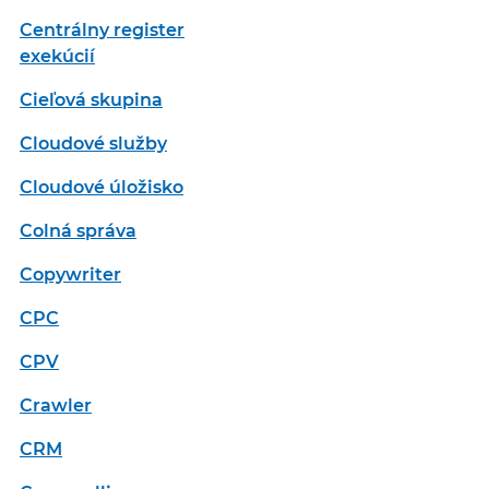
Centrálny register
exekúcií
Cieľová skupina
Cloudové služby
Cloudové úložisko
Colná správa
Copywriter
CPC
CPV
Crawler
CRM