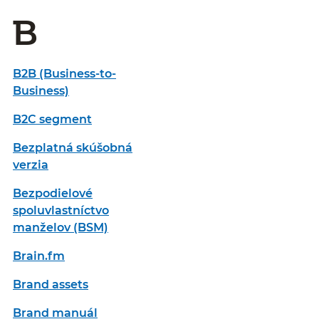
B
B2B (Business-to-
Business)
B2C segment
Bezplatná skúšobná
verzia
Bezpodielové
spoluvlastníctvo
manželov (BSM)
Brain.fm
Brand assets
Brand manuál