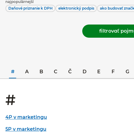
najpopulárnejší
Daňové priznanie k DPH
elektronický podpis
ako budovať znač
filtrovať poj
#
A
B
C
Č
D
E
F
G
#
4P v marketingu
5P v marketingu