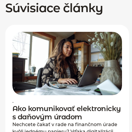
Súvisiace články
•
Ako komunikovať elektronicky
s daňovým úradom
Nechcete čakať v rade na finančnom úrade
kvôli jednému papieru? Vďaka digitalizácii