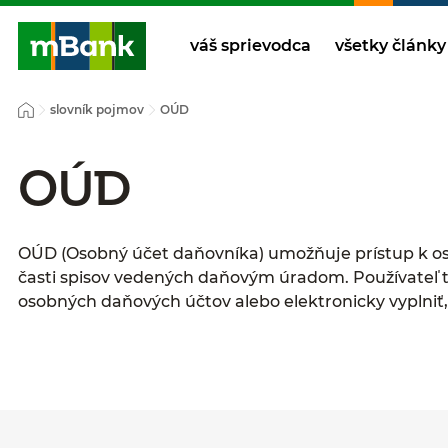
váš sprievodca
všetky články
slovník pojmov
OÚD
OÚD
OÚD (Osobný účet daňovníka) umožňuje prístup k 
časti spisov vedených daňovým úradom. Používateľ ta
osobných daňových účtov alebo elektronicky vyplniť, 