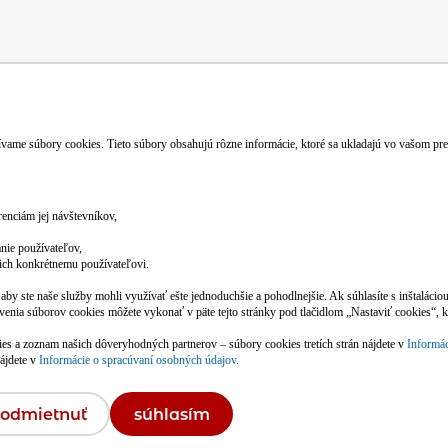
 v spolupráci s
ookie
|
Informácie o spracovaní osobných údajov (privacy polic
l