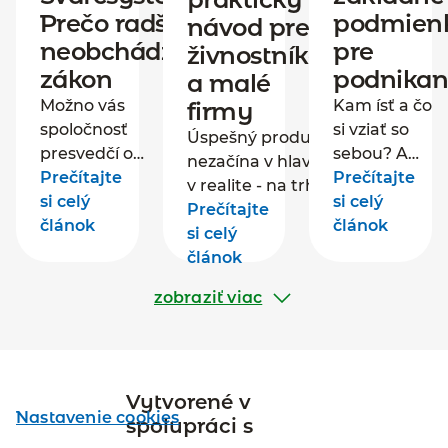
Prečo radšej
podmien
návod pre
neobchádzať
pre
živnostníkov
zákon
podnikan
a malé
Možno vás
Kam ísť a čo
firmy
spoločnosť
si vziať so
Úspešný produkt sa
presvedčí o
sebou? A
nezačína v hlave, ale
tejto forme
Prečítajte
nedá sa to
Prečítajte
v realite - na trhu, u
spolupráce. A
si celý
urobiť
si celý
zákazníkov a
Prečítajte
možno si
článok
online? Ak
článok
konkurentov. Ak
si celý
budete myslieť,
chcete
chcete vytvoriť
článok
že je to výhodné
začať
konkurencieschopný
pre obe strany.
zobraziť viac
podnikať,
produkt, musíte
Spoločnosť ako
určite máte
najprv pochopiť, aké
váš
veľa otázok
problémy riešia
„zamestnávateľ"
týkajúcich
zákazníci, čo už
ušetrí peniaze
sa
Vytvorené v
ponúka vaša
Nastavenie cookies
na odvodoch a
registrácie a
spolupráci s
konkurencia a kde je
nebude mať
právnych