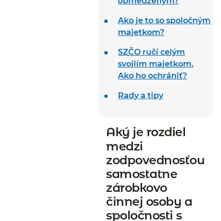
obmedzeným?
Ako je to so spoločným
majetkom?
SZČO ručí celým
svojiím majetkom.
Ako ho ochrániť?
Rady a tipy
Aký je rozdiel
medzi
zodpovednosťou
samostatne
zárobkovo
činnej osoby a
spoločnosti s