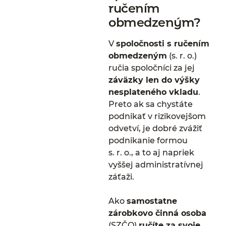
ručením
obmedzeným?
V
spoločnosti s ručením
obmedzeným
(s. r. o.)
ručia spoločníci za jej
záväzky len do výšky
nesplateného vkladu
.
Preto ak sa chystáte
podnikať v rizikovejšom
odvetví, je dobré zvážiť
podnikanie formou
s. r. o., a to aj napriek
vyššej administratívnej
záťaži.
Ako
samostatne
zárobkovo činná osoba
(SZČO)
ručíte za svoje