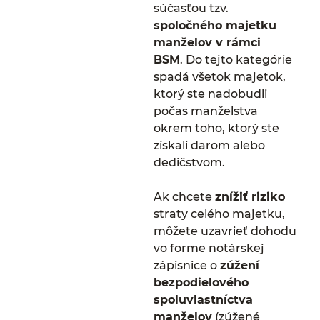
súčasťou tzv.
spoločného majetku
manželov v rámci
BSM
. Do tejto kategórie
spadá všetok majetok,
ktorý ste nadobudli
počas manželstva
okrem toho, ktorý ste
získali darom alebo
dedičstvom.
Ak chcete
znížiť riziko
straty celého majetku,
môžete uzavrieť dohodu
vo forme notárskej
zápisnice o
zúžení
bezpodielového
spoluvlastníctva
manželov
(zúžené