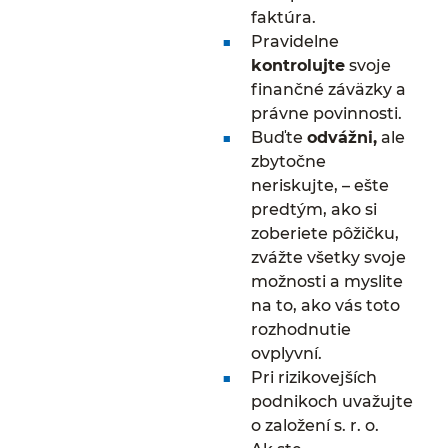
faktúra.
Pravidelne
kontrolujte
svoje
finančné záväzky a
právne povinnosti.
Buďte
odvážni,
ale
zbytočne
neriskujte, – ešte
predtým, ako si
zoberiete pôžičku,
zvážte všetky svoje
možnosti a myslite
na to, ako vás toto
rozhodnutie
ovplyvní.
Pri rizikovejších
podnikoch uvažujte
o založení s. r. o.