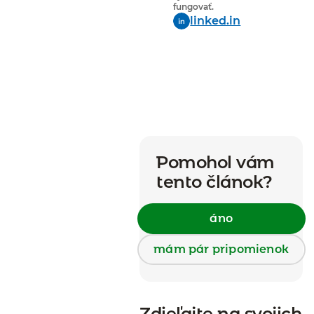
fungovať.
linked.in
Pomohol vám
tento článok?
áno
mám pár pripomienok
Zdieľajte na svojich