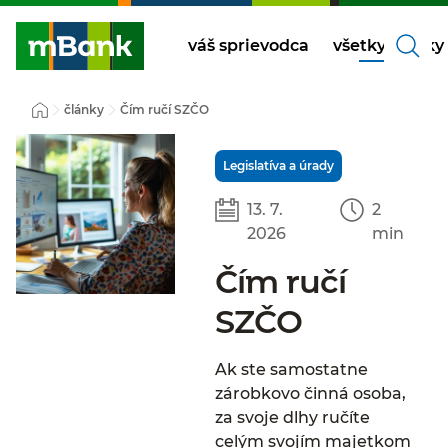
váš sprievodca
všetky články
články
Čím ručí SZČO
Legislatíva a úrady
13. 7.
2
2026
min
Čím ručí
SZČO
Ak ste samostatne
zárobkovo činná osoba,
za svoje dlhy ručíte
celým svojím majetkom