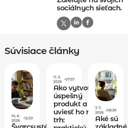
sociálnych sieťach.
Súvisiace články
11. 5.
•
07:57
2026
Ako vytvoriť
úspešný
produkt a
7. 7.
uviesť ho na
•
08:36
2026
10. 6.
Aké sú
trh:
•
12:30
2026
Švarcsystém:
základné
praktický