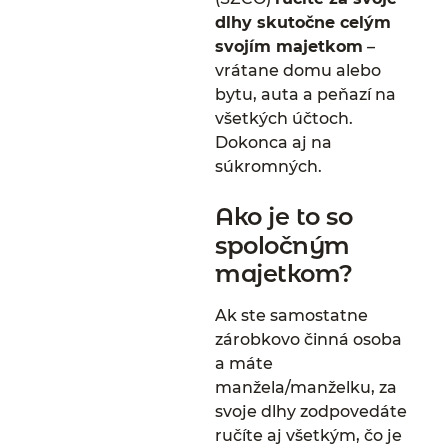
dlhy skutočne celým
svojím majetkom
–
vrátane domu alebo
bytu, auta a peňazí na
všetkých účtoch.
Dokonca aj na
súkromných.
Ako je to so
spoločným
majetkom?
Ak ste samostatne
zárobkovo činná osoba
a máte
manžela/manželku, za
svoje dlhy zodpovedáte
ručíte aj všetkým, čo je