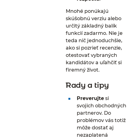
Mnohé ponúkajú
skúšobnú verziu alebo
určitý základný balík
funkcií zadarmo. Nie je
teda nič jednoduchšie,
ako si pozrieť recenzie,
otestovať vybraných
kandidátov a uľahčiť si
firemný život.
Rady a tipy
Preverujte
si
svojich obchodných
partnerov. Do
problémov vás totiž
môže dostať aj
nezaplatená