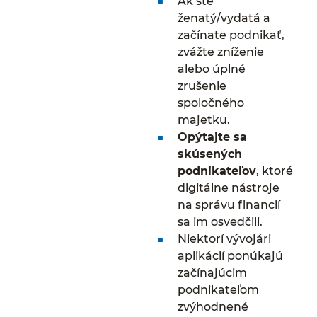
Ak ste
ženatý/vydatá a
začínate podnikať,
zvážte zníženie
alebo úplné
zrušenie
spoločného
majetku.
Opýtajte sa
skúsených
podnikateľov
, ktoré
digitálne nástroje
na správu financií
sa im osvedčili.
Niektorí vývojári
aplikácií ponúkajú
začínajúcim
podnikateľom
zvýhodnené