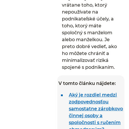
vrátane toho, ktorý
nepoužívate na
podnikateľské účely, a
toho, ktorý máte
spoločný s manželom
alebo manželkou. Je
preto dobré vedieť, ako
ho môžete chrániť a
minimalizovať riziká
spojené s podnikaním.
V tomto článku nájdete:
Aký je rozdiel medzi
zodpovednosťou
samostatne zárobkovo
činnej osoby a
spoločnosti s ručením