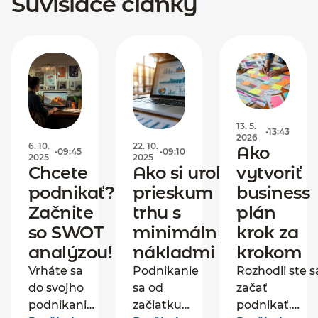
Súvisiace články
13. 5.
•
13:43
2026
6. 10.
22. 10.
Ako
•
09:45
•
09:10
2025
2025
Chcete
Ako si urobiť
vytvoriť
podnikať?
prieskum
business
Začnite
trhu s
plán
so SWOT
minimálnymi
krok za
analýzou!
nákladmi
krokom
Vrháte sa
Podnikanie
Rozhodli ste s
do svojho
sa od
začať
podnikania
začiatku
podnikať,