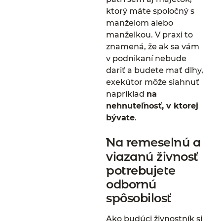
ktorý máte spoločný s
manželom alebo
manželkou. V praxi to
znamená, že ak sa vám
v podnikaní nebude
dariť a budete mať dlhy,
exekútor môže siahnuť
napríklad
na
nehnuteľnosť, v ktorej
bývate
.
Na remeselnú a
viazanú živnosť
potrebujete
odbornú
spôsobilosť
Ako budúci živnostník si