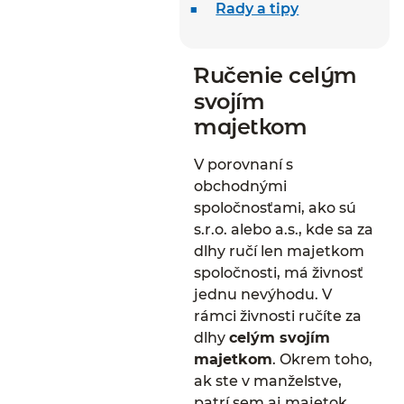
Rady a tipy
Ručenie celým
svojím
majetkom
V porovnaní s
obchodnými
spoločnosťami, ako sú
s.r.o. alebo a.s., kde sa za
dlhy ručí len majetkom
spoločnosti, má živnosť
jednu nevýhodu. V
rámci živnosti ručíte za
dlhy
celým svojím
majetkom
. Okrem toho,
ak ste v manželstve,
patrí sem aj majetok,