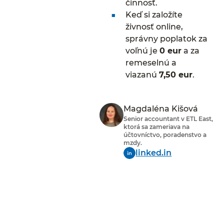
činnosť.
Keď si založíte
živnosť online,
správny poplatok za
voľnú je
0 eur
a za
remeselnú a
viazanú
7,50 eur
.
Magdaléna Kišová
Senior accountant v ETL East,
ktorá sa zameriava na
účtovníctvo, poradenstvo a
mzdy.
linked.in