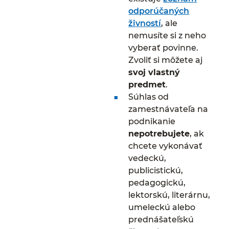
odporúčaných
živností
, ale
nemusíte si z neho
vyberať povinne.
Zvoliť si môžete aj
svoj vlastný
predmet
.
Súhlas od
zamestnávateľa na
podnikanie
nepotrebujete
, ak
chcete vykonávať
vedeckú,
publicistickú,
pedagogickú,
lektorskú, literárnu,
umeleckú alebo
prednášateľskú