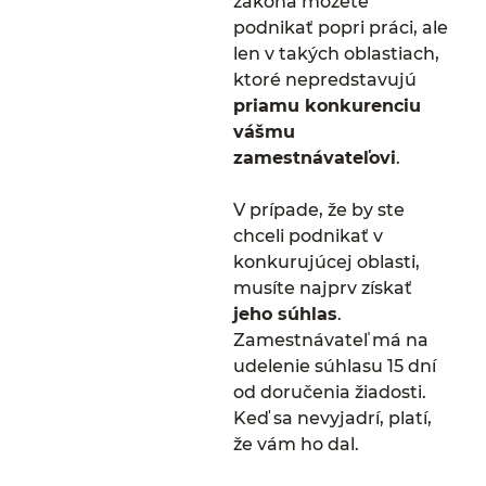
zákona môžete
podnikať popri práci, ale
len v takých oblastiach,
ktoré nepredstavujú
priamu konkurenciu
vášmu
zamestnávateľovi
.
V prípade, že by ste
chceli podnikať v
konkurujúcej oblasti,
musíte najprv získať
jeho súhlas
.
Zamestnávateľ má na
udelenie súhlasu 15 dní
od doručenia žiadosti.
Keď sa nevyjadrí, platí,
že vám ho dal.