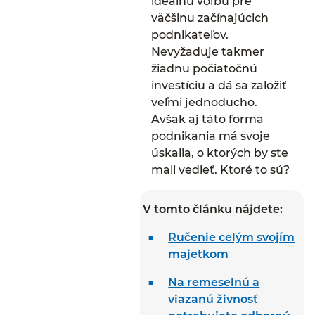
ideálnu voľbu pre
väčšinu začínajúcich
podnikateľov.
Nevyžaduje takmer
žiadnu počiatočnú
investíciu a dá sa založiť
veľmi jednoducho.
Avšak aj táto forma
podnikania má svoje
úskalia, o ktorých by ste
mali vedieť. Ktoré to sú?
V tomto článku nájdete:
Ručenie celým svojím
majetkom
Na remeselnú a
viazanú živnosť