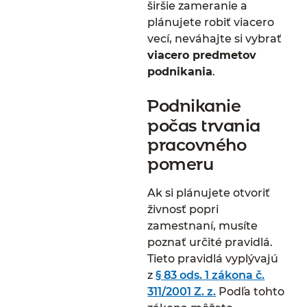
širšie zameranie a
plánujete robiť viacero
vecí, neváhajte si vybrať
viacero predmetov
podnikania
.
Podnikanie
počas trvania
pracovného
pomeru
Ak si plánujete otvoriť
živnosť popri
zamestnaní, musíte
poznať určité pravidlá.
Tieto pravidlá vyplývajú
z
§ 83 ods. 1 zákona č.
311/2001 Z. z.
Podľa tohto