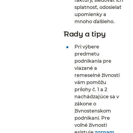
faktúry, sledovať ich
splatnosť, odosielať
upomienky a
mnoho ďalšieho.
Rady a tipy
Pri výbere
predmetu
podnikania pre
viazané a
remeselné živnosti
vám pomôžu
prílohy č. 1 a 2
nachádzajúce sa v
zákone o
živnostenskom
podnikaní. Pre
voľné živnosti
existuje
zoznam