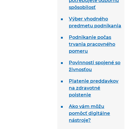
potrebujete odbornú
spôsobilosť
Výber vhodného
predmetu podnikania
Podnikanie počas
trvania pracovného
pomeru
Povinnosti spojené so
živnosťou
Platenie preddavkov
na zdravotné
poistenie
Ako vám môžu
pomôcť digitálne
nástroje?