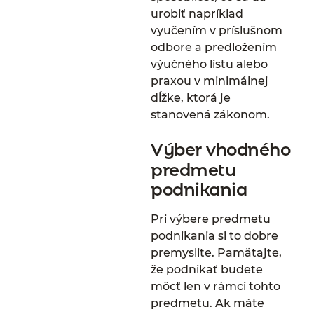
urobiť napríklad
vyučením v príslušnom
odbore a predložením
výučného listu alebo
praxou v minimálnej
dĺžke, ktorá je
stanovená zákonom.
Výber vhodného
predmetu
podnikania
Pri výbere predmetu
podnikania si to dobre
premyslite. Pamätajte,
že podnikať budete
môcť len v rámci tohto
predmetu. Ak máte