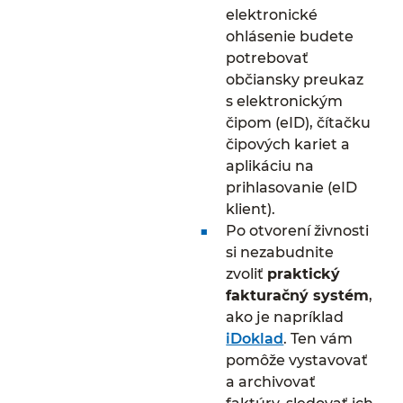
elektronické
ohlásenie budete
potrebovať
občiansky preukaz
s elektronickým
čipom (eID), čítačku
čipových kariet a
aplikáciu na
prihlasovanie (eID
klient).
Po otvorení živnosti
si nezabudnite
zvoliť
praktický
fakturačný systém
,
ako je napríklad
iDoklad
. Ten vám
pomôže vystavovať
a archivovať