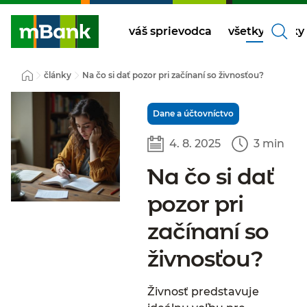
váš sprievodca
všetky články
články
Na čo si dať pozor pri začínaní so živnosťou?
Dane a účtovníctvo
4. 8. 2025
3 min
Na čo si dať
pozor pri
začínaní so
živnosťou?
Živnosť predstavuje