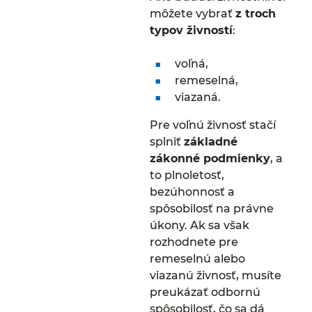
môžete vybrať
z troch
typov živností
:
voľná,
remeselná,
viazaná.
Pre voľnú živnosť stačí
splniť
základné
zákonné podmienky
, a
to plnoletosť,
bezúhonnosť a
spôsobilosť na právne
úkony. Ak sa však
rozhodnete pre
remeselnú alebo
viazanú živnosť, musíte
preukázať odbornú
spôsobilosť, čo sa dá